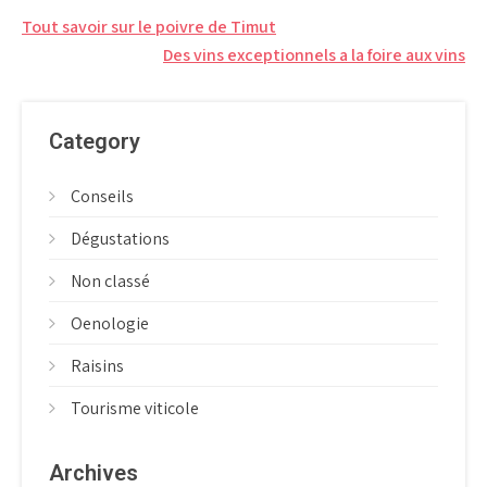
Navigation
Tout savoir sur le poivre de Timut
de
Des vins exceptionnels a la foire aux vins
l’article
Category
Conseils
Dégustations
Non classé
Oenologie
Raisins
Tourisme viticole
Archives