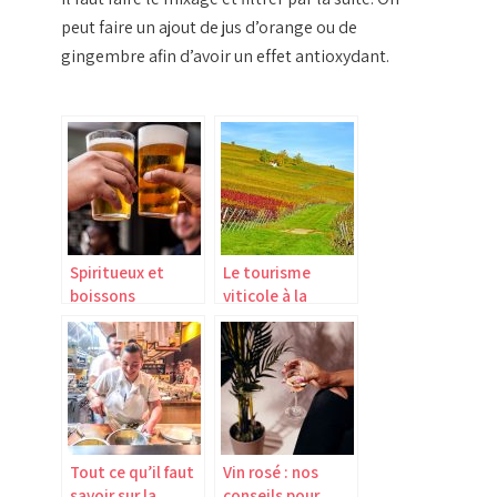
peut faire un ajout de jus d’orange ou de
gingembre afin d’avoir un effet antioxydant.
Spiritueux et
Le tourisme
boissons
viticole à la
alcoolisées de
portée de tous
fermentation : les
différences
Tout ce qu’il faut
Vin rosé : nos
savoir sur la
conseils pour