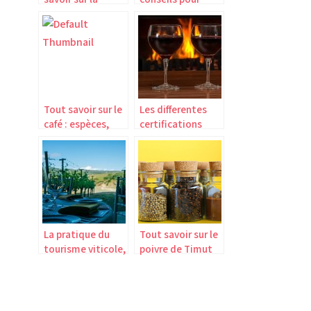
formation haccp
savoir quand et
en ligne
comment le
déguster
pleinement
Tout savoir sur le
Les differentes
café : espèces,
certifications
propriétés et
WSET
goût
La pratique du
Tout savoir sur le
tourisme viticole,
poivre de Timut
une activite riche
en connaissance