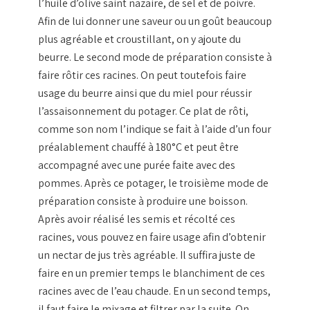
l’
huile
d’
olive saint nazaire
, de
sel
et de
poivre
.
Afin de lui donner une saveur ou un
goût
beaucoup
plus agréable et croustillant, on y ajoute du
beurre
. Le second mode de préparation consiste à
faire rôtir ces racines. On peut toutefois faire
usage du
beurre
ainsi que du miel pour réussir
l’assaisonnement du
potager
. Ce plat de rôti,
comme son nom l’indique se fait à l’aide d’un four
préalablement chauffé à 180°C et peut être
accompagné avec une purée faite avec des
pommes
. Après ce
potager
, le troisième mode de
préparation consiste à produire une boisson.
Après avoir réalisé les
semis
et récolté ces
racines, vous pouvez en faire usage afin d’obtenir
un nectar de jus très agréable. Il suffira juste de
faire en un premier temps le blanchiment de ces
racines avec de l’
eau
chaude. En un second temps,
il faut faire le mixage et filtrer par la suite. On