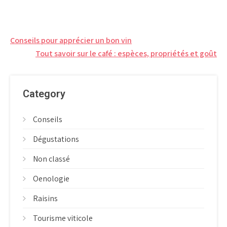
fermentation : les
en ligne
différences
Navigation
Conseils pour apprécier un bon vin
de
Tout savoir sur le café : espèces, propriétés et goût
l’article
Category
Conseils
Dégustations
Non classé
Oenologie
Raisins
Tourisme viticole