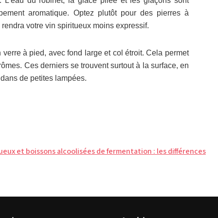
L’eau du robinet, la glace pilée et les glaçons sont
oppement aromatique. Optez plutôt pour des pierres à
 rendra votre vin spiritueux moins expressif.
verre à pied, avec fond large et col étroit. Cela permet
rômes. Ces derniers se trouvent surtout à la surface, en
ut dans de petites lampées.
ueux et boissons alcoolisées de fermentation : les différences