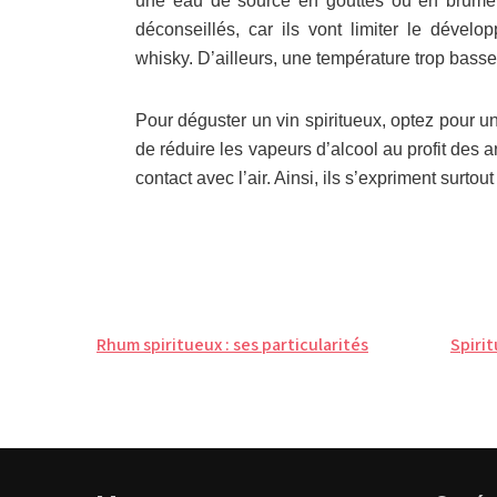
une eau de source en gouttes ou en brume. 
déconseillés, car ils vont limiter le dével
whisky. D’ailleurs, une température trop basse
Pour déguster un vin spiritueux, optez pour un 
de réduire les vapeurs d’alcool au profit des a
contact avec l’air. Ainsi, ils s’expriment surto
Navigation
Rhum spiritueux : ses particularités
Spirit
de
l’article